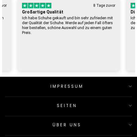
ge zuvor
10 Tage zuvor
Die beste Kleidung!
en mit
Ich kaufe hier schon seit einiger Zeit ein und bin mit
 öfters
der Qualität meiner Kleidung und Schuhe immer sehr
 guten
zufrieden! Top Laden, einer meiner Favoriten!
IMPRESSUM
SEITEN
ÜBER UNS