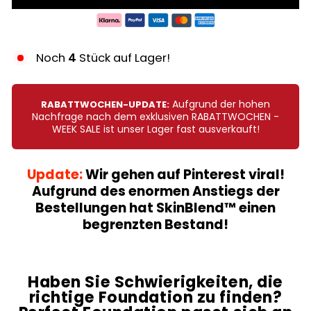
Noch
4
Stück auf Lager!
Aufgrund der hohen
RABATTWOCHEN-UPDATE:
Nachfrage nach dem exklusiven RABATTWOCHEN -
WEEK SALE ist unser Lager fast ausverkauft!
Update:
Wir gehen auf Pinterest viral!
Aufgrund des enormen Anstiegs der
Bestellungen hat SkinBlend™ einen
begrenzten Bestand!
Haben Sie Schwierigkeiten, die
richtige Foundation zu finden?