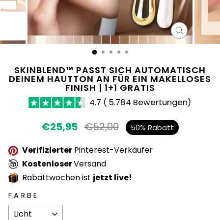
SCHLIESS
ESC)
SKINBLEND™ PASST SICH AUTOMATISCH
DEINEM HAUTTON AN FÜR EIN MAKELLOSES
FINISH | 1+1 GRATIS
4.7 ( 5.784 Bewertungen)
Normaler
€25,95
€52,00
Sonderpre
50% Rabatt
Preis
Verifizierter
Pinterest-Verkäufer
Kostenloser
Versand
Rabattwochen ist
jetzt live!
FARBE