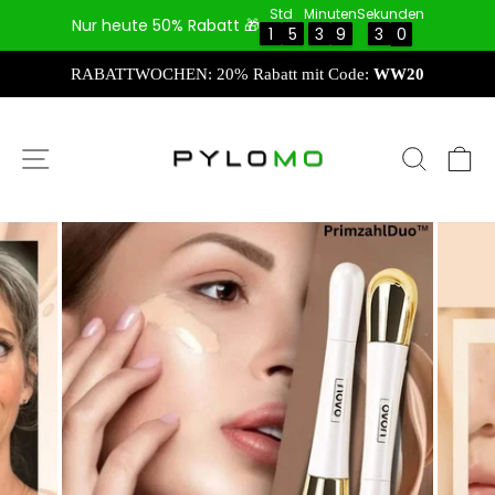
Direkt
Std
Minuten
Sekunden
Nur heute 50% Rabatt 🎁
zum
1
1
5
5
3
3
9
9
2
3
9
0
2
9
Inhalt
RABATTWOCHEN: 20% Rabatt mit Code:
WW20
SEITENNAVIGATION
SUCH
E