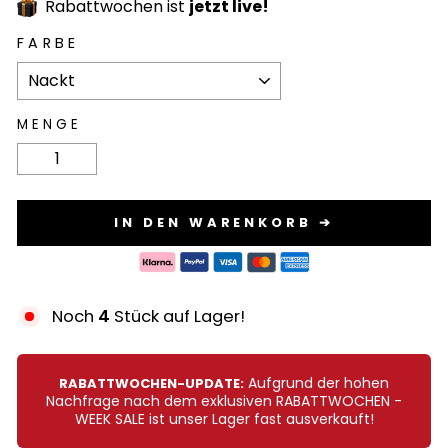
Rabattwochen ist
jetzt live!
FARBE
MENGE
−
+
IN DEN WARENKORB ➔
Noch
4
Stück auf Lager!
Aufgrund der hohen
RABATTWOCHEN-UPDATE:
Nachfrage nach dem exklusiven RABATTWOCHEN -
WEEK SALE ist unser Lager fast ausverkauft!