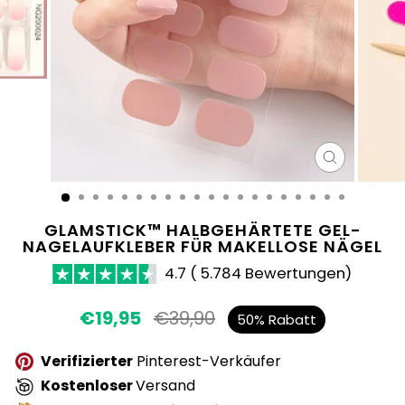
SCHLIESS
ESC)
GLAMSTICK™ HALBGEHÄRTETE GEL-
NAGELAUFKLEBER FÜR MAKELLOSE NÄGEL
4.7 ( 5.784 Bewertungen)
Normaler
€19,95
€39,90
Sonderpre
50% Rabatt
Preis
Verifizierter
Pinterest-Verkäufer
Kostenloser
Versand