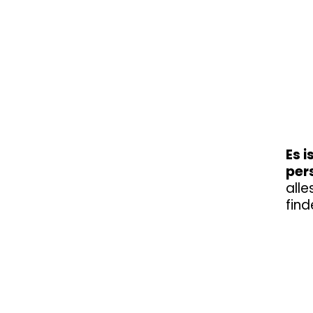
Es i
per
alle
find