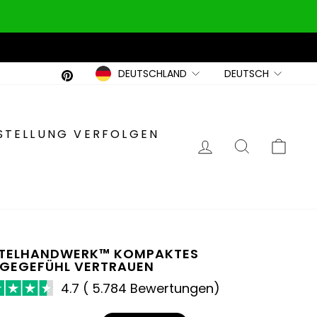
Währung
Sprache
DEUTSCHLAND
DEUTSCH
Pinterest
ESTELLUNG VERFOLGEN
EINLOGGEN
SUCHE
EI
TELHANDWERK™ KOMPAKTES
GEGEFÜHL VERTRAUEN
4.7 ( 5.784 Bewertungen)