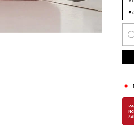
#
1
#
2
RA
Na
SA