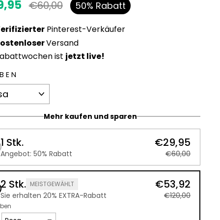
9,95
maler
Sonderpreis
€60,00
50% Rabatt
s
erifizierter
Pinterest-Verkäufer
ostenloser
Versand
abattwochen ist
jetzt live!
BEN
Mehr kaufen und sparen
1 Stk.
€29,95
Angebot: 50% Rabatt
€60,00
2 Stk.
€53,92
MEISTGEWÄHLT
Sie erhalten 20% EXTRA-Rabatt
€120,00
rben