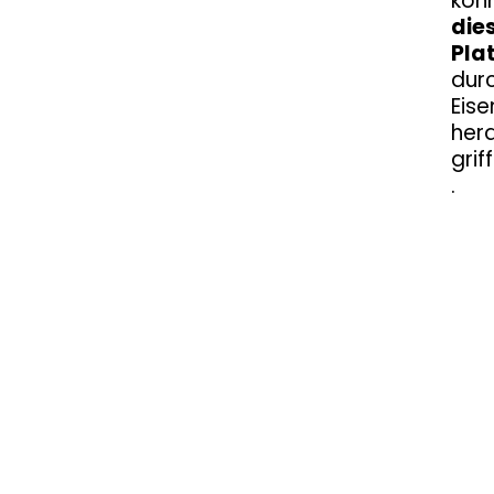
kön
die
Plat
durc
Eise
hera
grif
.