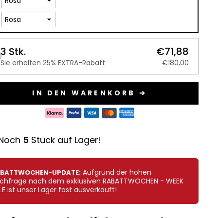
3 Stk.
€71,88
Sie erhalten 25% EXTRA-Rabatt
€180,00
IN DEN WARENKORB ➔
Noch
4
Stück auf Lager!
Aufgrund der hohen
BATTWOCHEN-UPDATE:
chfrage nach dem exklusiven RABATTWOCHEN - WEEK
LE ist unser Lager fast ausverkauft!