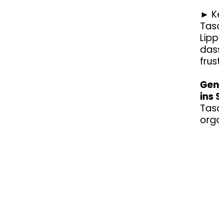
► Ke
Tasc
Lipp
dass
frus
Gen
ins 
Tas
orga