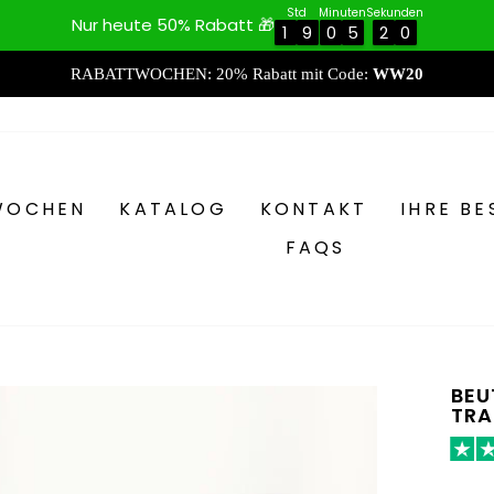
Std
Minuten
Sekunden
Nur heute 50% Rabatt 🎁
1
1
9
9
0
0
5
5
1
1
8
9
9
RABATTWOCHEN: 20% Rabatt mit Code:
WW20
WOCHEN
KATALOG
KONTAKT
IHRE B
FAQS
BEU
TRA